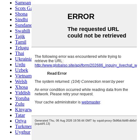
Samoan
Scots Gaelic
Shona
Sindhi
Sundanese
Swahili
Tajik
Tamil
Telugu
Thai
Ukrainian
Urdu
Uzbek
Vietnamese
Welsh
Xhosa
Yiddish
Yoruba
Zulu
Kinyarwanda
Tatar
Oriya
Turkmen
Uyghur