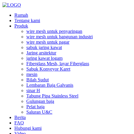
Rumah
Tentang kami
Produk
wire mesh untuk penyaringan
wire mesh untuk bangunan industri
wire mesh untuk pagar
sabuk jaring kawat
Jaring arsitektur
jaring kawat logam
Fiberglass Mesh, layar Fiberglass
Sabuk Konveyor Karet
mesin
Bilah Sudut
Lembaran Baja Galvanis
sinar H
Tabung Pipa Stainless Steel
Gulungan baja
Pelat baja
Saluran U&C
Berita
FAQ
Hubungi kami
Video