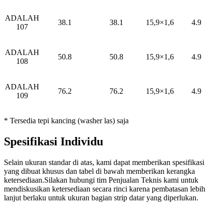
ADALAH
38.1
38.1
15,9×1,6
4.9
107
ADALAH
50.8
50.8
15,9×1,6
4.9
108
ADALAH
76.2
76.2
15,9×1,6
4.9
109
* Tersedia tepi kancing (washer las) saja
Spesifikasi Individu
Selain ukuran standar di atas, kami dapat memberikan spesifikasi
yang dibuat khusus dan tabel di bawah memberikan kerangka
ketersediaan.Silakan hubungi tim Penjualan Teknis kami untuk
mendiskusikan ketersediaan secara rinci karena pembatasan lebih
lanjut berlaku untuk ukuran bagian strip datar yang diperlukan.