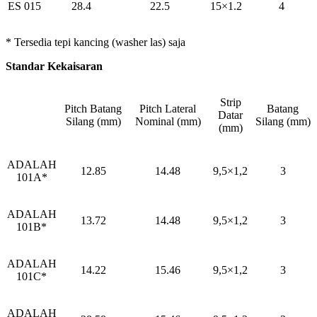
ES 015
28.4
22.5
15×1.2
4
* Tersedia tepi kancing (washer las) saja
Standar Kekaisaran
Strip
Pitch Batang
Pitch Lateral
Batang
Datar
Silang (mm)
Nominal (mm)
Silang (mm)
(mm)
ADALAH
12.85
14.48
9,5×1,2
3
101A*
ADALAH
13.72
14.48
9,5×1,2
3
101B*
ADALAH
14.22
15.46
9,5×1,2
3
101C*
ADALAH