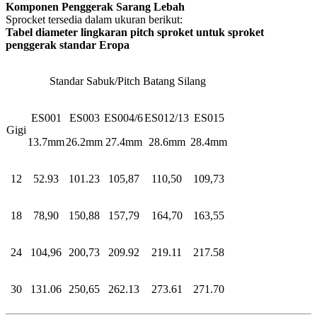
Komponen Penggerak Sarang Lebah
Sprocket tersedia dalam ukuran berikut:
Tabel diameter lingkaran pitch sproket untuk sproket
penggerak standar Eropa
Standar Sabuk/Pitch Batang Silang
ES001
ES003
ES004/6
ES012/13
ES015
Gigi
13.7mm
26.2mm
27.4mm
28.6mm
28.4mm
12
52.93
101.23
105,87
110,50
109,73
18
78,90
150,88
157,79
164,70
163,55
24
104,96
200,73
209.92
219.11
217.58
30
131.06
250,65
262.13
273.61
271.70