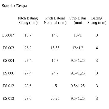
Standar Eropa
Pitch Batang
Pitch Lateral
Strip Datar
Batang
Silang (mm)
Nominal (mm)
(mm)
Silang (mm)
ES001*
13.7
14.6
10×1
3
ES 003
26.2
15.55
12×1.2
4
ES 004
27.4
15.7
9,5×1,25
3
ES 006
27.4
24.7
9,5×1,25
3
ES 012
28.6
15
9,5×1,25
3
ES 013
28.6
26.25
9,5×1,25
3