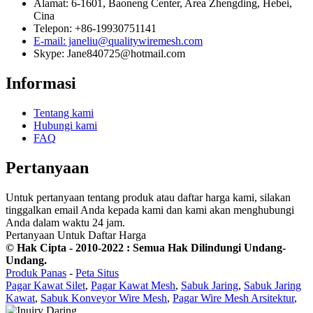
Alamat: 6-1601, Baoneng Center, Area Zhengding, Hebei,
Cina
Telepon: +86-19930751141
E-mail: janeliu@qualitywiremesh.com
Skype: Jane840725@hotmail.com
Informasi
Tentang kami
Hubungi kami
FAQ
Pertanyaan
Untuk pertanyaan tentang produk atau daftar harga kami, silakan
tinggalkan email Anda kepada kami dan kami akan menghubungi
Anda dalam waktu 24 jam.
Pertanyaan Untuk Daftar Harga
© Hak Cipta - 2010-2022 : Semua Hak Dilindungi Undang-
Undang.
Produk Panas
-
Peta Situs
Pagar Kawat Silet
,
Pagar Kawat Mesh
,
Sabuk Jaring
,
Sabuk Jaring
Kawat
,
Sabuk Konveyor Wire Mesh
,
Pagar Wire Mesh Arsitektur
,