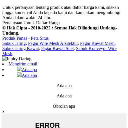
Untuk pertanyaan tentang produk atau daftar harga kami, silakan
tinggalkan email Anda kepada kami dan kami akan menghubungi
Anda dalam waktu 24 jam.
Pertanyaan Untuk Daftar Harga
© Hak Cipta - 2010-2022 : Semua Hak Dilindungi Undang-
Undang.
Produk Panas
-
Peta Situs
Sabuk Jaring
,
Pagar Wire Mesh Arsitektur
,
Pagar Kawat Mesh
,
Sabuk Jaring Kawat
,
Pagar Kawat Silet
,
Sabuk Konveyor Wire
Mesh
,
Mengirim email
Ada apa
Ada apa
Ada apa
Ada apa
Obrolan apa
x