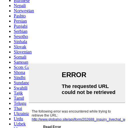
Burmese
Nepali
Norwegian
Pashto
Persian
Punjabi
Serbian
Sesotho
Sinhala
Slovak
Slovenian
Somali
Samoan
Scots Gaelic
Shona
Sindhi
Sundanese
Swahili
Tajik
Tamil
Telugu
Thai
Ukrainian
Urdu
Uzbek