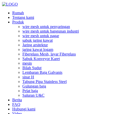
Rumah
Tentang kami
Produk
wire mesh untuk penyaringan
wire mesh untuk bangunan industri
wire mesh untuk pagar
sabuk jaring kawat
Jaring arsitektur
jaring kawat logam
Fiberglass Mesh, layar Fiberglass
Sabuk Konveyor Karet
mesin
Bilah Sudut
Lembaran Baja Galvanis
sinar H
Tabung Pipa Stainless Steel
Gulungan baja
Pelat baja
Saluran U&C
Berita
FAQ
Hubungi kami
Video