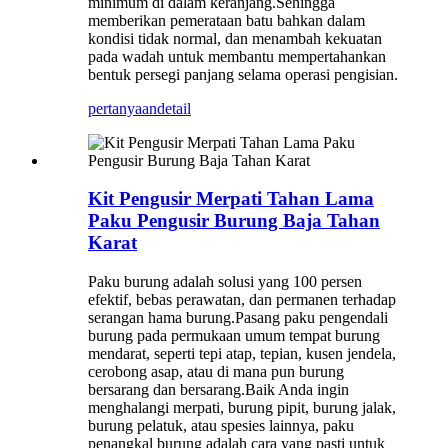
minimum di dalam keranjang.Sehingga
memberikan pemerataan batu bahkan dalam
kondisi tidak normal, dan menambah kekuatan
pada wadah untuk membantu mempertahankan
bentuk persegi panjang selama operasi pengisian.
pertanyaan
detail
Kit Pengusir Merpati Tahan Lama
Paku Pengusir Burung Baja Tahan
Karat
Paku burung adalah solusi yang 100 persen
efektif, bebas perawatan, dan permanen terhadap
serangan hama burung.Pasang paku pengendali
burung pada permukaan umum tempat burung
mendarat, seperti tepi atap, tepian, kusen jendela,
cerobong asap, atau di mana pun burung
bersarang dan bersarang.Baik Anda ingin
menghalangi merpati, burung pipit, burung jalak,
burung pelatuk, atau spesies lainnya, paku
penangkal burung adalah cara yang pasti untuk