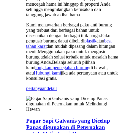
mencegah hama ini hinggap di properti Anda,
sehingga menghilangkan kerusakan dan
tanggung jawab akibat hama.
Kami menawarkan berbagai paku anti burung
yang terbuat dari berbagai bahan untuk
disesuaikan dengan berbagai titik harga.Paku
pengusir burung dapat dibeli di
plastik
atau
besi
tahan karat
dan mudah dipasang dalam hitungan
menit.Menggunakan paku untuk mengusir
burung adalah solusi terbaik untuk masalah hama
burung Anda.Belanja seluruh pilihan
kami
lonjakan pencegahan burung
di bawah,
atau
Hubungi kami
jika ada pertanyaan atau untuk
konsultasi gratis.
pertanyaan
detail
Pagar Sapi Galvanis yang Dicelup
Panas digunakan di Peternakan