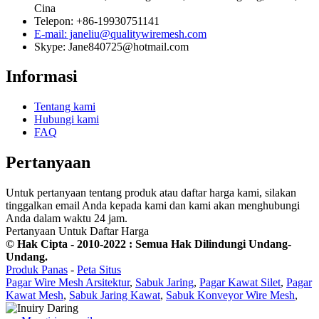
Cina
Telepon: +86-19930751141
E-mail: janeliu@qualitywiremesh.com
Skype: Jane840725@hotmail.com
Informasi
Tentang kami
Hubungi kami
FAQ
Pertanyaan
Untuk pertanyaan tentang produk atau daftar harga kami, silakan
tinggalkan email Anda kepada kami dan kami akan menghubungi
Anda dalam waktu 24 jam.
Pertanyaan Untuk Daftar Harga
© Hak Cipta - 2010-2022 : Semua Hak Dilindungi Undang-
Undang.
Produk Panas
-
Peta Situs
Pagar Wire Mesh Arsitektur
,
Sabuk Jaring
,
Pagar Kawat Silet
,
Pagar
Kawat Mesh
,
Sabuk Jaring Kawat
,
Sabuk Konveyor Wire Mesh
,