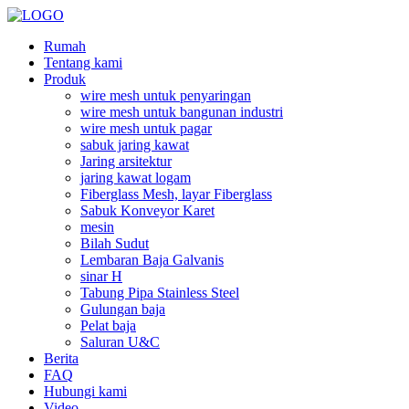
Rumah
Tentang kami
Produk
wire mesh untuk penyaringan
wire mesh untuk bangunan industri
wire mesh untuk pagar
sabuk jaring kawat
Jaring arsitektur
jaring kawat logam
Fiberglass Mesh, layar Fiberglass
Sabuk Konveyor Karet
mesin
Bilah Sudut
Lembaran Baja Galvanis
sinar H
Tabung Pipa Stainless Steel
Gulungan baja
Pelat baja
Saluran U&C
Berita
FAQ
Hubungi kami
Video