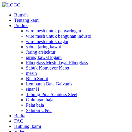
Rumah
Tentang kami
Produk
wire mesh untuk penyaringan
wire mesh untuk bangunan industri
wire mesh untuk pagar
sabuk jaring kawat
Jaring arsitektur
jaring kawat logam
Fiberglass Mesh, layar Fiberglass
Sabuk Konveyor Karet
mesin
Bilah Sudut
Lembaran Baja Galvanis
sinar H
Tabung Pipa Stainless Steel
Gulungan baja
Pelat baja
Saluran U&C
Berita
FAQ
Hubungi kami
Video