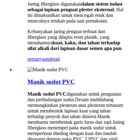
Jaring fiberglass digunakan
dalam sistem isolasi
sebagai lapisan penguat plester eksternal
, Hal
ini dimaksudkan untuk mencegah retak dan
munculnya retakan pada saat pemakaian.
Kebanyakan jaring penguat terbuat dari
fiberglass yang dilapisi resin plastik, yang
menahannya
kuat, kaku, dan tahan terhadap
sifat alkali dari lapisan dasar semen apa pun
.
pertanyaan
detail
Manik sudut PVC
Manik sudut PVC
digunakan untuk penguatan
dan perlindungan sudut.Desain multilubang
memungkinkan plesteran atau plesteran tertanam
untuk membentuk lapisan kuat yang tahan
terhadap penyok dan tahan distorsi.Manik
membantu membentuk garis lurus dan rapi.Jaring
fiberglass menempel pada manik sudut untuk
memperkuat dinding dengan kuat dan mudah
dipasang dengan paku.PVC, UPVC dan vinil