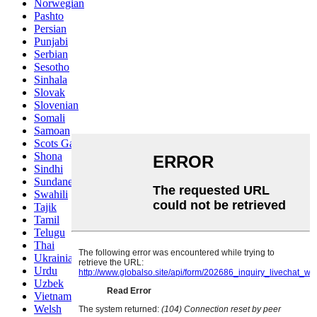
Norwegian
Pashto
Persian
Punjabi
Serbian
Sesotho
Sinhala
Slovak
Slovenian
Somali
Samoan
Scots Gaelic
Shona
Sindhi
Sundanese
Swahili
Tajik
Tamil
Telugu
Thai
Ukrainian
Urdu
Uzbek
Vietnamese
Welsh