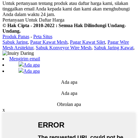
Untuk pertanyaan tentang produk atau daftar harga kami, silakan
tinggalkan email Anda kepada kami dan kami akan menghubungi
Anda dalam waktu 24 jam.
Pertanyaan Untuk Daftar Harga
© Hak Cipta - 2010-2022 : Semua Hak Dilindungi Undang-
Undang.
Produk Panas
-
Peta Situs
Sabuk Jaring
,
Pagar Kawat Mesh
,
Pagar Kawat Silet
,
Pagar Wire
Mesh Arsitektur
,
Sabuk Konveyor Wire Mesh
,
Sabuk Jaring Kawat
,
Mengirim email
Ada apa
Ada apa
Ada apa
Ada apa
Obrolan apa
x