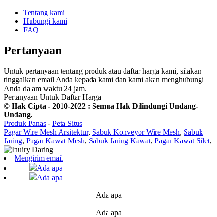
Tentang kami
Hubungi kami
FAQ
Pertanyaan
Untuk pertanyaan tentang produk atau daftar harga kami, silakan
tinggalkan email Anda kepada kami dan kami akan menghubungi
Anda dalam waktu 24 jam.
Pertanyaan Untuk Daftar Harga
© Hak Cipta - 2010-2022 : Semua Hak Dilindungi Undang-
Undang.
Produk Panas
-
Peta Situs
Pagar Wire Mesh Arsitektur
,
Sabuk Konveyor Wire Mesh
,
Sabuk
Jaring
,
Pagar Kawat Mesh
,
Sabuk Jaring Kawat
,
Pagar Kawat Silet
,
Mengirim email
Ada apa
Ada apa
Ada apa
Ada apa