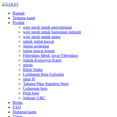
Rumah
Tentang kami
Produk
wire mesh untuk penyaringan
wire mesh untuk bangunan industri
wire mesh untuk pagar
sabuk jaring kawat
Jaring arsitektur
jaring kawat logam
Fiberglass Mesh, layar Fiberglass
Sabuk Konveyor Karet
mesin
Bilah Sudut
Lembaran Baja Galvanis
sinar H
Tabung Pipa Stainless Steel
Gulungan baja
Pelat baja
Saluran U&C
Berita
FAQ
Hubungi kami
Video